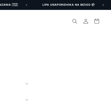
ANIA 🇹🇿
LIPA UNAPORIDHIKA NA MZIGO 📦
✦
✦
L
C
o
a
g
r
i
t
n