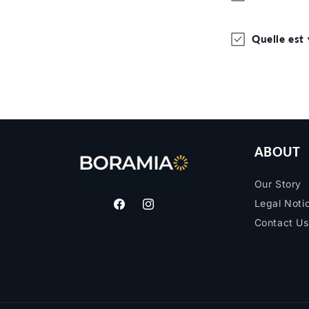
Quelle est 
ABOUT
Our Story
Legal Noti
F
I
Contact Us
a
n
c
s
e
t
b
a
o
g